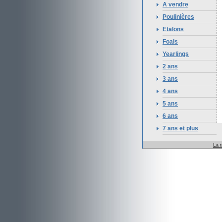
A vendre
Poulinières
Etalons
Foals
Yearlings
2 ans
3 ans
4 ans
5 ans
6 ans
7 ans et plus
La 