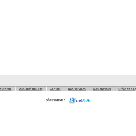
tournerie
Actualité flux rss
Contact
Nos services
Nos chevaux
Création : E
Réalisation :