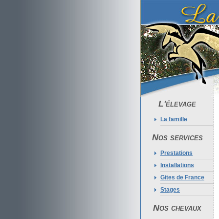
L'élevage
La famille
Nos services
Prestations
Installations
Gites de France
Stages
Nos chevaux