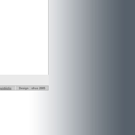
quidéclic
Design : sfrus 2005