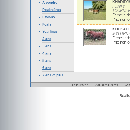
KHADIDJ
A vendre
FUNKY 
Poulinières
TOURNER
Femelle de
Etalons
Prix non 
Foals
KOUKACH
Yearlings
MYLORD 
Femelle de
2 ans
Prix non 
3 ans
4 ans
5 ans
6 ans
7 ans et plus
La tournerie
Actualité flux rss
Con
Réalis