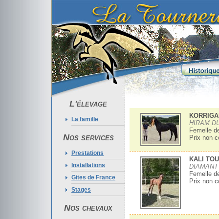
L'élevage
KORRIGA
La famille
HIRAM D
Femelle de
Nos services
Prix non 
Prestations
KALI TO
Installations
DIAMANT 
Femelle de
Gites de France
Prix non 
Stages
Nos chevaux