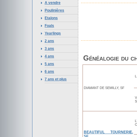
A vendre
Poulinières
Etalons
Foals
Yearlings
2 ans
3 ans
Généalogie du c
4 ans
5 ans
6 ans
L
7 ans et plus
DIAMANT DE SEMILLY, SF
S
BEAUTIFUL TOURNERIE,
SF