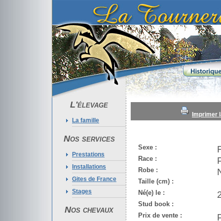
L'élevage
Imprimer l
La famille
Nos services
Sexe :
Prestations
Race :
Installations
Robe :
Gites de France
Taille (cm) :
Stages
Né(e) le :
Stud book :
Nos chevaux
Prix de vente :