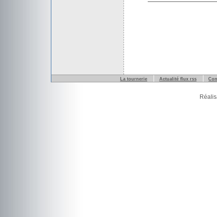
La tournerie
Actualité flux rss
Con
Réalis