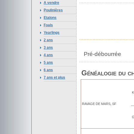
A vendre
Poulinières
Etalons
Foals
Yearlings
2 ans
3 ans
Pré-débourrée
4 ans
5 ans
6 ans
Généalogie du c
7 ans et plus
K
RAVAGE DE MARS, SF
G