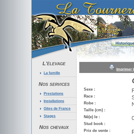
L'élevage
Imprimer l
La famille
Nos services
Sexe :
Prestations
Race :
Installations
Robe :
Gites de France
Taille (cm) :
Stages
Né(e) le :
Stud book :
Nos chevaux
Prix de vente :