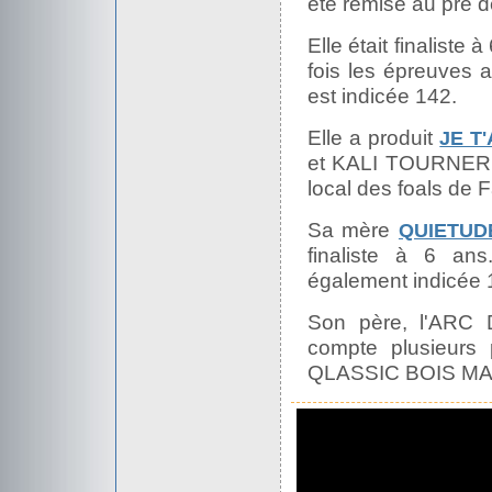
été remise au pré dè
Elle était finalist
fois les épreuves 
est indicée 142.
Elle a produit
JE T
et KALI TOURNERI
local des foals de
Sa mère
QUIETUD
finaliste à 6 a
également indicée 
Son père, l'ARC 
compte plusieurs 
QLASSIC BOIS MA