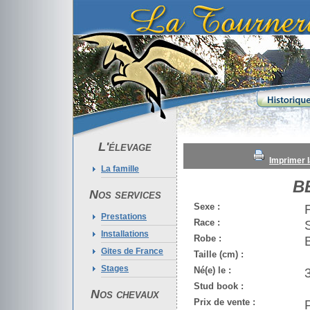
L'élevage
Imprimer l
La famille
B
Nos services
Sexe :
Prestations
Race :
Installations
Robe :
Gites de France
Taille (cm) :
Stages
Né(e) le :
Stud book :
Nos chevaux
Prix de vente :