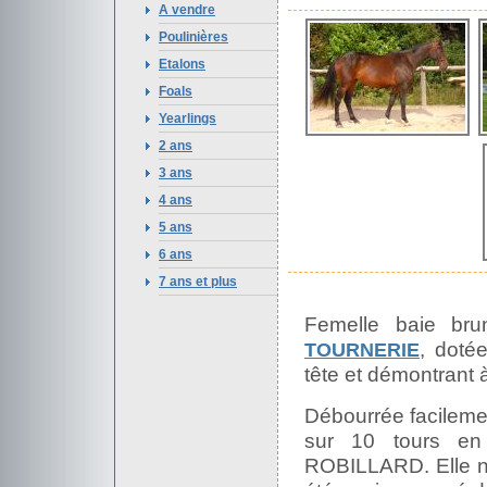
A vendre
Poulinières
Etalons
Foals
Yearlings
2 ans
3 ans
4 ans
5 ans
6 ans
7 ans et plus
Femelle baie br
, doté
TOURNERIE
tête et démontrant à
Débourrée facilemen
sur 10 tours en
ROBILLARD. Elle n'a