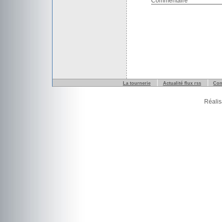
Commentaire
La tournerie
Actualité flux rss
Con
Réalis