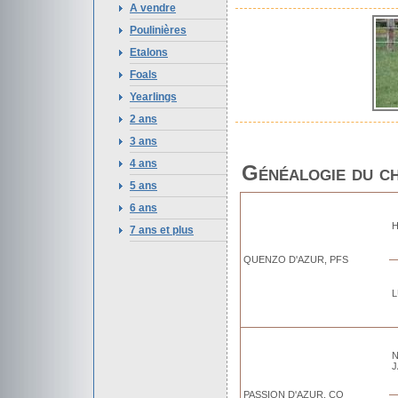
A vendre
Poulinières
Etalons
Foals
Yearlings
2 ans
3 ans
4 ans
Généalogie du c
5 ans
6 ans
H
7 ans et plus
QUENZO D'AZUR, PFS
L
J
PASSION D'AZUR, CO