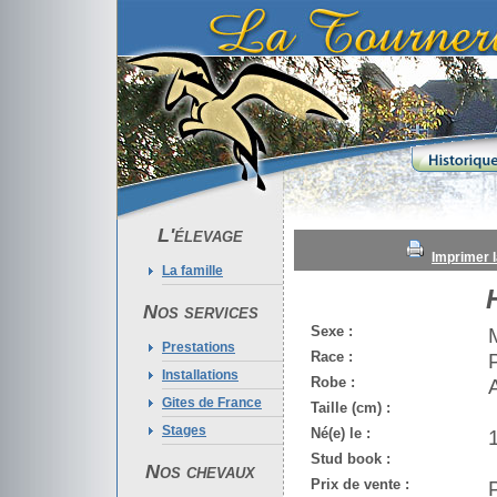
L'élevage
Imprimer l
La famille
Nos services
Sexe :
Prestations
Race :
Installations
Robe :
Gites de France
Taille (cm) :
Stages
Né(e) le :
Stud book :
Nos chevaux
Prix de vente :