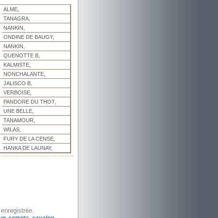
ALME,
TANAGRA,
NANKIN,
ONDINE DE BAUGY,
NANKIN,
,
QUENOTTE B,
KALMISTE,
NONCHALANTE,
JALISCO B,
VERBOISE,
PANDORE DU THOT,
UNE BELLE,
TANAMOUR,
WILAS,
FURY DE LA CENSE,
HANKA DE LAUNAY,
enregistrée.