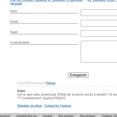
J'ai un compte cavalog et souhaite m'identifier
Je souhaite créer
(gratuit)
Nom
Email
Sujet
Commentaire
Il y a 5525 jours par
Figeac
Sujet:
est ce que votre jument par DOllar de la pierre est tjs à vendre? Si 
?? Cordialement, Gaylord FIGEAC
Signaler un abus
Contacter l'auteur
-
tournerie
Actualité flux rss
Contact
Nos services
Nos chevaux
Création : E