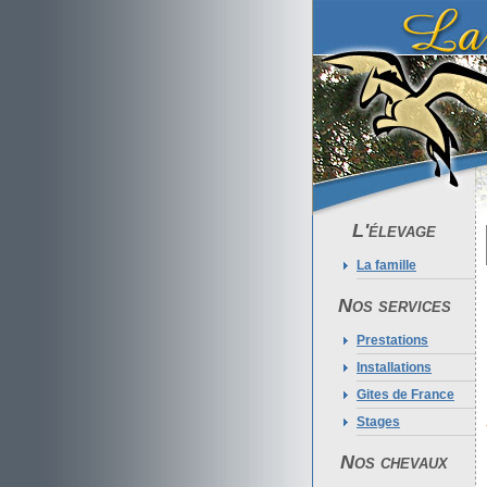
L'élevage
La famille
Nos services
Prestations
Installations
Gites de France
Stages
Nos chevaux