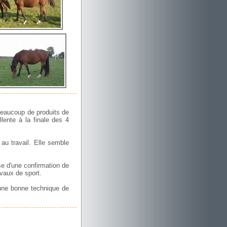
beaucoup de produits de
llente à la finale des 4
au travail. Elle semble
se d'une confirmation de
vaux de sport.
 une bonne technique de