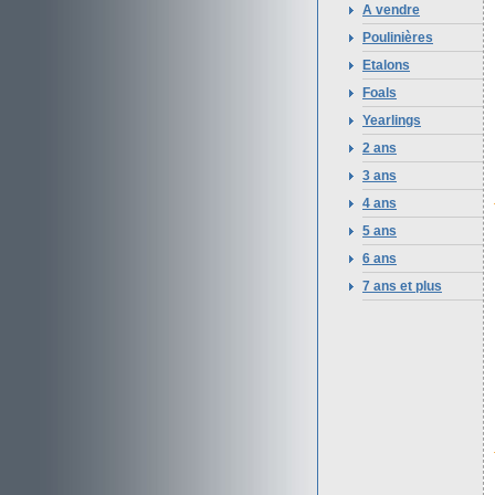
A vendre
Poulinières
Etalons
Foals
Yearlings
2 ans
3 ans
4 ans
5 ans
6 ans
7 ans et plus