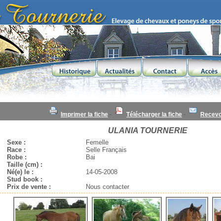
Imprimer la fiche
-
Télécharger la fiche
-
Recevoi
ULANIA TOURNERIE
Sexe :
Femelle
Race :
Selle Français
Robe :
Bai
Taille (cm) :
Né(e) le :
14-05-2008
Stud book :
Prix de vente :
Nous contacter