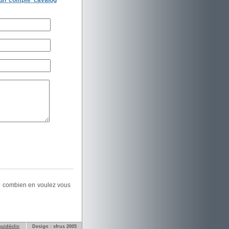
 un compte cavalog
oui combien en voulez vous
quidéclic
Design : sfrus 2005