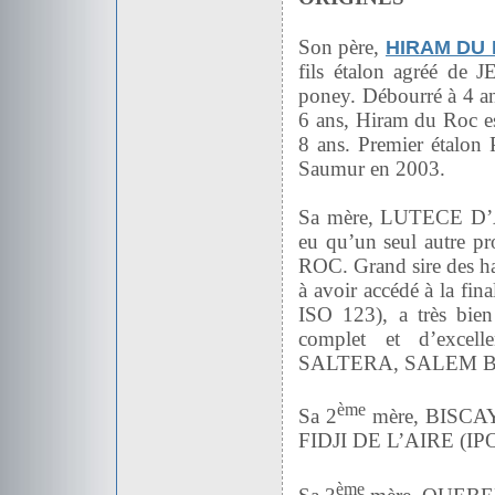
Son père,
HIRAM DU
fils étalon agréé de 
poney. Débourré à 4 an
6 ans, Hiram du Roc es
8 ans. Premier étalon 
Saumur en 2003.
Sa mère, LUTECE D’
eu qu’un seul autre
ROC. Grand sire des h
à avoir accédé à la fin
ISO 123), a très bien
complet et d’exc
SALTERA, SALEM BA
ème
Sa 2
mère, BISCAY
FIDJI DE L’AIRE (IPO 
ème