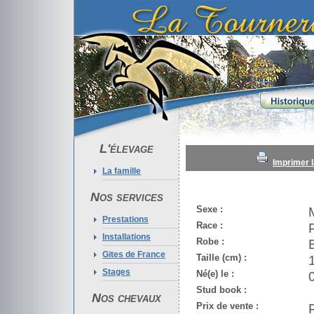
L'élevage
Imprimer l
La famille
Nos services
Sexe :
Prestations
Race :
Installations
Robe :
Gites de France
Taille (cm) :
Stages
Né(e) le :
Stud book :
Nos chevaux
Prix de vente :