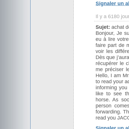
Signaler un 
Il y a 6180 jo
Sujet:
achat d
Bonjour, Je s
eu à lire votr
faire part de 
voir les diffé
Dès que j’aur
récupérer le 
me préciser le
Hello, I am M
to read your a
informing you 
like to see t
horse. As so
person comes 
forwarding. Th
read you JAC
Signaler un 