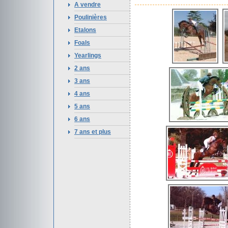
A vendre
Poulinières
Etalons
Foals
Yearlings
2 ans
3 ans
4 ans
5 ans
6 ans
7 ans et plus