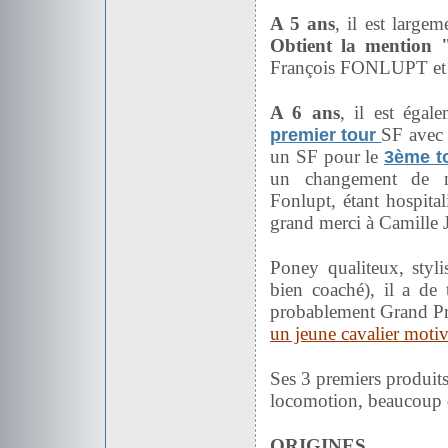
A 5 ans
, il est large
Obtient la mention 
François FONLUPT et c
A 6 ans
, il est égal
SF avec 
premier tour
un SF pour le
3ème t
un changement de mo
Fonlupt, étant hospita
grand merci à Camille 
Poney qualiteux, styli
bien coaché), il a de
probablement Grand Pri
un jeune cavalier motiv
Ses 3 premiers produit
locomotion, beaucoup d
ORIGINES