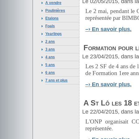
Le 02/05/2015, dans l
A vendre
Le 2 mai, pendant le 
Poulinières
représentée par
BIMB
Etalons
Foals
–›
En savoir plus.
Yearlings
2 ans
Formation pour l
3 ans
Le 23/04/2015, dans l
4 ans
5 ans
Les 2 SF de 4 ans de 
de Formation 1ere anné
6 ans
7 ans et plus
–›
En savoir plus.
A St Lô les 18 e
Le 22/04/2015, dans l
L'ONP organisait C
représentée.