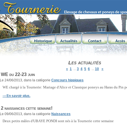
Les actualités
«
1
...
3
4
5
6
...
10
»
WE du 22-23 juin
Le 24/06/2013, dans la catégorie
Concours hippiques
WE chargé à la Tournerie: Mariage d'Alice et Classique poneys au Haras du Pin 
–›
En savoir plus.
2 naissances cette semaine!
Le 09/06/2013, dans la catégorie
Naissances
Deux petits mâles d'UBAYE PONDI sont nés à la Tournerie cette semaine