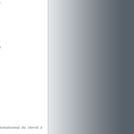
.
5
ernationnal du cheval à