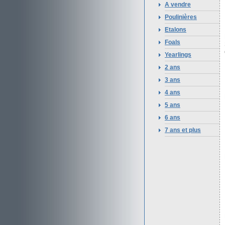
A vendre
Poulinières
Etalons
Foals
Yearlings
2 ans
3 ans
4 ans
5 ans
6 ans
7 ans et plus