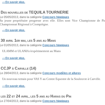
–›
En savoir plus.
Des nouvelles de TEQUILA TOURNERIE
Le 05/05/2013, dans la catégorie
Concours hippiques
Sa jeune propriétaire progresse avec elle. Elles sont Vice Championne de P
Championnat Régional à Ciompiègne.
–›
En savoir plus.
30 avril 1er mai, les 5 ans au Mans
Le 01/05/2013, dans la catégorie
Concours hippiques
ULAMM et ULANIA s'expérimentent au Mans
–›
En savoir plus.
CCJP à Carville (14)
Le 28/04/2013, dans la catégorie
Concours modèles et allures
Un nouveau terrain pour VAS Y au Centre Equestre de la Souleuvre à Carville.
–›
En savoir plus.
les 22 et 24 avril, les 5 ans au Haras du Pin
Le 27/04/2013, dans la catégorie
Concours hippiques