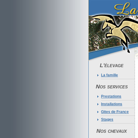
L'élevage
La famille
Nos services
Prestations
Installations
Gites de France
Stages
Nos chevaux