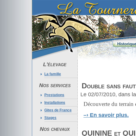
L'élevage
La famille
Double sans fau
Nos services
Le 02/07/2010, dans l
Prestations
Installations
Découverte du terrai
Gites de France
–›
En savoir plus.
Stages
Nos chevaux
QUININE et QUIE