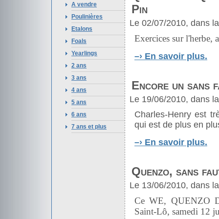
A vendre
Pin
Poulinières
Le 02/07/2010, dans l
Etalons
Exercices sur l'herbe,
Foals
Yearlings
–›
En savoir plus.
2 ans
3 ans
Encore un sans 
4 ans
Le 19/06/2010, dans l
5 ans
Charles-Henry est t
6 ans
qui est de plus en plu
7 ans et plus
–›
En savoir plus.
Quenzo, sans fau
Le 13/06/2010, dans l
Ce WE, QUENZO D'AZU
Saint-Lô, samedi 12 ju