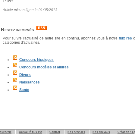
l'hiver.
Article mis en ligne le 01/05/2013.
Restez informés
Pour suivre l'actualité de notre site en continu, abonnez vous à notre
flux rss
o
catégories d'actualités.
Concours hippiques
Concours modèles et allures
Divers
Naissances
Santé
tournerie
Actualité flux rss
Contact
Nos services
Nos chevaux
Création : E