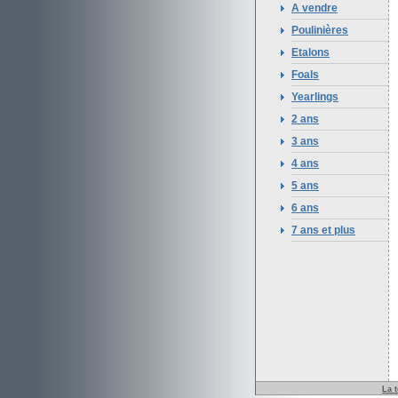
A vendre
Poulinières
Etalons
Foals
Yearlings
2 ans
3 ans
4 ans
5 ans
6 ans
7 ans et plus
La 