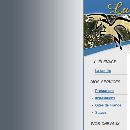
L'élevage
La famille
Nos services
Prestations
Installations
Gites de France
Stages
Nos chevaux