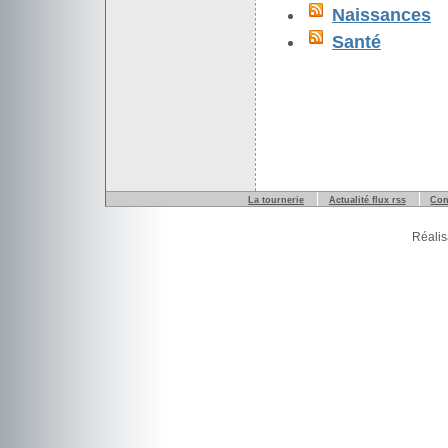
Naissances
Santé
La tournerie
Actualité flux rss
Con
Réalis