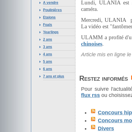
Lundi, ULANIA est s
A vendre
caméra.
Poulinières
Etalons
Mercredi, ULANIA pas
Foals
La vidéo est "fantômere
Yearlings
ULAMM a profité d'un 
2 ans
chinoises
.
3 ans
Article mis en ligne l
4 ans
5 ans
6 ans
7 ans et plus
Restez informés
Pour suivre l'actual
flux rss
ou choisissez
Concours hip
Concours mod
Divers