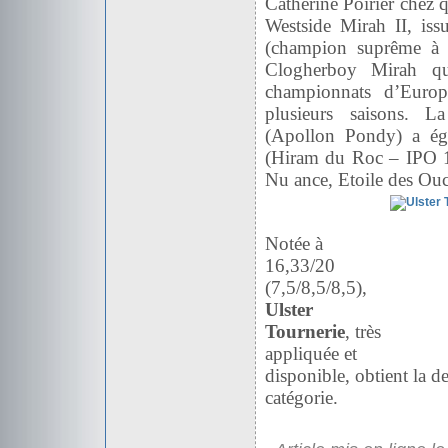
Catherine Poirier chez qu
Westside Mirah II, iss
(champion suprême à 
Clogherboy Mirah qui
championnats d’Europ
plusieurs saisons. 
(Apollon Pondy) a éga
(Hiram du Roc – IPO 1
Nu
ance, Etoile des Ou
Notée à
16,33/20
(7,5/8,5/8,5),
Ulster
Tournerie
,
très
appliquée et
disponible, obtient la d
catégorie.