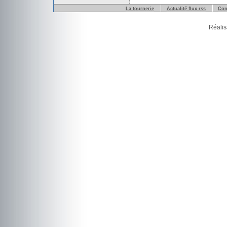
La tournerie
Actualité flux rss
Con
Réalis