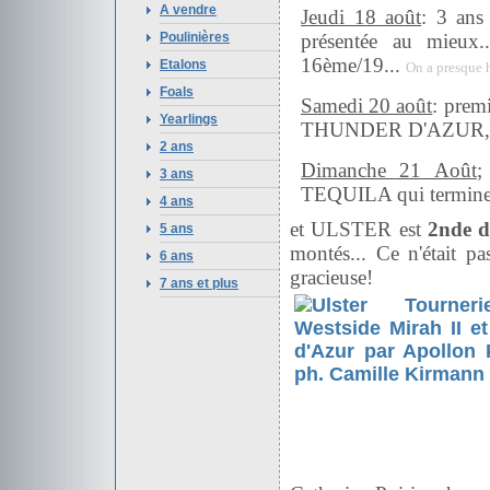
A vendre
Jeudi 18 août
: 3 an
Poulinières
présentée au mieux.
16ème/19...
Etalons
On a presque h
Foals
Samedi 20 août
: pre
Yearlings
THUNDER D'AZUR, qu
2 ans
Dimanche 21 Août
;
3 ans
TEQUILA qui terminen
4 ans
et ULSTER est
2nde d
5 ans
montés... Ce n'était p
6 ans
gracieuse!
7 ans et plus