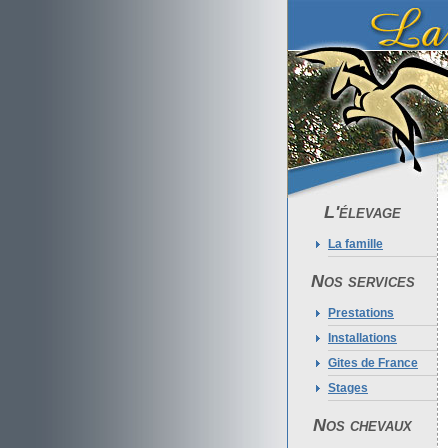
L'élevage
La famille
Nos services
Prestations
Installations
Gites de France
Stages
Nos chevaux