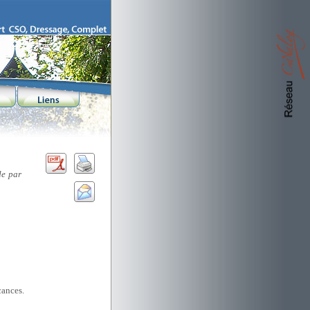
de par
cances.