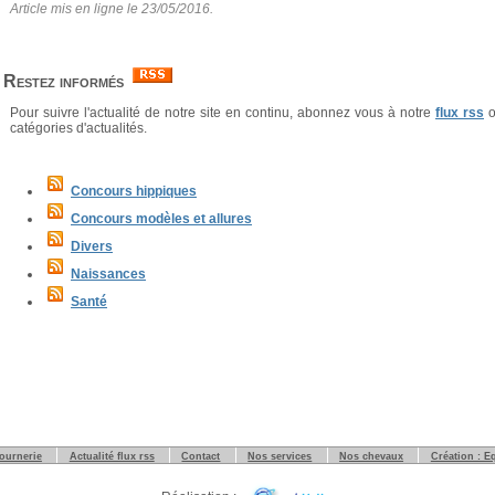
Article mis en ligne le 23/05/2016.
Restez informés
Pour suivre l'actualité de notre site en continu, abonnez vous à notre
flux rss
o
catégories d'actualités.
Concours hippiques
Concours modèles et allures
Divers
Naissances
Santé
tournerie
Actualité flux rss
Contact
Nos services
Nos chevaux
Création : E