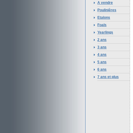
A vendre
Poulinières
Etalons
Foals
Yearlings
2 ans
3 ans
4 ans
5 ans
6 ans
7 ans et plus