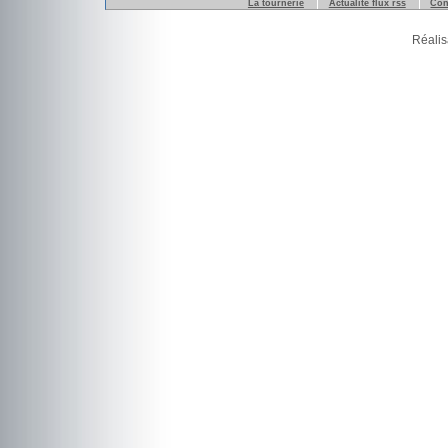
La tournerie
Actualité flux rss
Con
Réalis