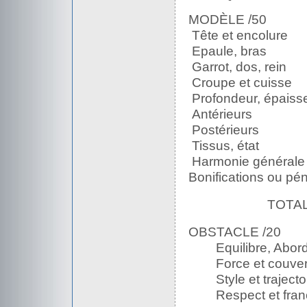
MODÈLE /50
Tête et encolur
Epaule, bras 
Garrot, dos, rei
Croupe et cuis
Profondeur, épaiss
Antérieurs 6
Postérieurs 
Tissus, état 
Harmonie général
Bonifications ou pé
TOTAL
OBSTACLE /20
Equilibre, Abo
Force et couvert
Style et traject
Respect et franc