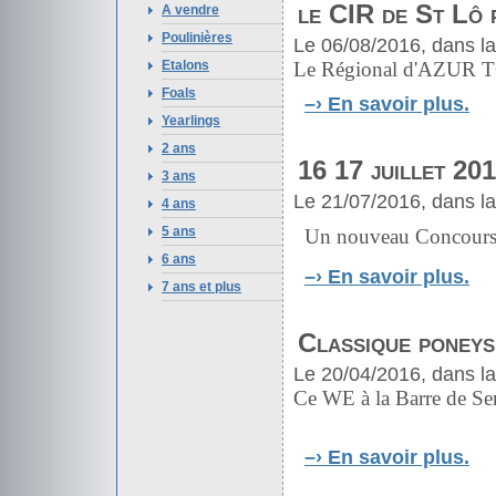
le CIR de St Lô
A vendre
Poulinières
Le 06/08/2016, dans l
Etalons
Le Régional d'AZUR
Foals
–›
En savoir plus.
Yearlings
2 ans
16 17 juillet 20
3 ans
Le 21/07/2016, dans l
4 ans
5 ans
Un nouveau Concours 
6 ans
–›
En savoir plus.
7 ans et plus
Classique poneys
Le 20/04/2016, dans l
Ce WE à la Barre de Sem
–›
En savoir plus.