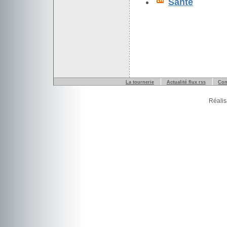
Santé
La tournerie
Actualité flux rss
Con
Réalis