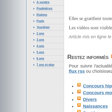
A vendre
Poulinières
Etalons
Elles se gratifient tou
Foals
Les vidéos sont visible
Yearlings
2 ans
Article mis en ligne l
3 ans
4 ans
5 ans
Restez informés
6 ans
7 ans et plus
Pour suivre l'actual
flux rss
ou choisissez
Concours hip
Concours mod
Divers
Naissances