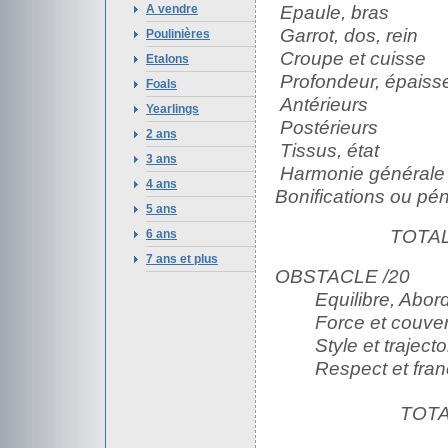
Epaule, bras 
A vendre
Garrot, dos, rei
Poulinières
Croupe et cuis
Etalons
Profondeur, épaiss
Foals
Antérieurs 6
Yearlings
Postérieurs 
2 ans
Tissus, état 
3 ans
Harmonie général
4 ans
Bonifications ou pé
5 ans
TOTAL
6 ans
7 ans et plus
OBSTACLE /20
Equilibre, Abo
Force et couvert
Style et traject
Respect et franc
TOTA