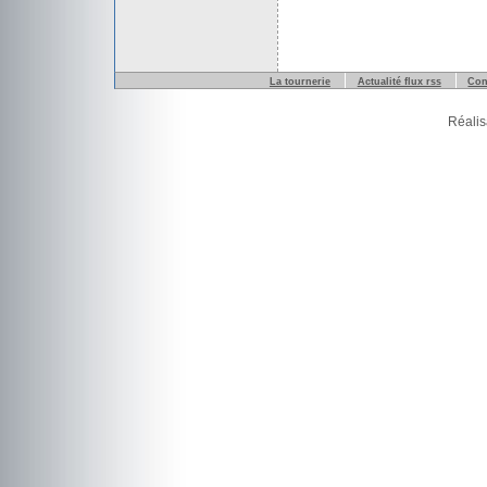
La tournerie
Actualité flux rss
Con
Réalis