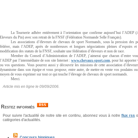
La Tournerie adhère entièrement à l’orientation que confirme aujourd’hui l’ADEP (
Eleveurs du Pin) avec son retrait de la FNSF (Fédération Normande Selle Français).
Les associations d’éleveurs de chevaux de sport Normands, sous la pression des po
fédérer, mais l’ADEP, après de nombreuses et longues négociations pleines d’espoirs et 
modification des statuts de la FNSF, souhaite une fédération d’éleveurs et non de race.
Membre du Conseil d’Administration de l’ADEP, j’aimerai que chacun d’entre vous,
l’ADEP par l’intermédiaire de son site Internet :
www.chevaux-sport.com
, pour lui apporter
ou vos questions. Vous pourrez aussi y découvrir les missions de cette association d’éleveur
dynamisme dans son équipe et vous propose, entre autre, de mettre en vente vos poulains ou 
moyen de vous exprimer sur tout ce qui touche l’élevage de chevaux de sport normands.
Merci.
Article mis en ligne le 09/09/2006.
Restez informés
Pour suivre l'actualité de notre site en continu, abonnez vous à notre
flux rss
o
catégories d'actualités.
Concours hippiques