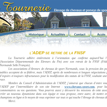
l'ADEP se retire de la FNSF
La Tournerie adhère entièrement à l’orientation que confirme aujourd’hui 
(Association Départementale des Eleveurs du Pin) avec son retrait de la FNSF (Fédé
Normande Selle Français).
Les associations d’éleveurs de chevaux de sport Normands, sous la pression des p
publics acceptent de se fédérer, mais l’ADEP, après de nombreuses et longues négociations 
d’espoirs et toujours infructueuses pour la modification des statuts de la FNSF, souhaite une
race.
Membre du Conseil d’Administration de l’ADEP, j’aimerai que chacun d’entre vous,
l’ADEP par l’intermédiaire de son site Internet :
www.chevaux-sport.com
, pour lu
commentaires ou vos questions. Vous pourrez aussi y découvrir les missions de cette assoc
créer un nouveau dynamisme dans son équipe et vous propose, entre autre, de mettre en
champions en ligne et le moyen de vous exprimer sur tout ce qui touche l’élevage de chevaux 
Merci.