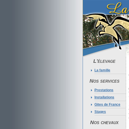
L'élevage
La famille
Nos services
Prestations
Installations
Gites de France
Stages
Nos chevaux