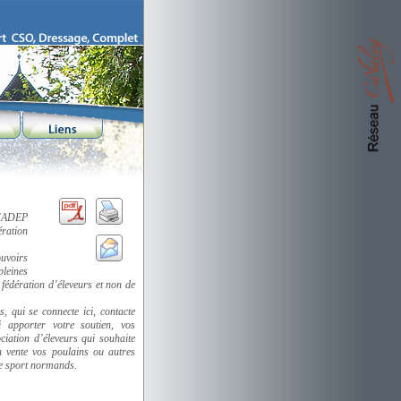
l’ADEP
ration
ouvoirs
pleines
 fédération d’éleveurs et non de
 qui se connecte ici, contacte
i apporter votre soutien, vos
iation d’éleveurs qui souhaite
 vente vos poulains ou autres
de sport normands.