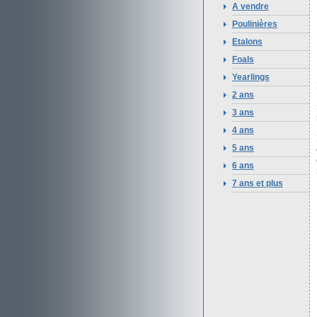
A vendre
Poulinières
Etalons
Foals
Yearlings
2 ans
3 ans
4 ans
5 ans
6 ans
7 ans et plus