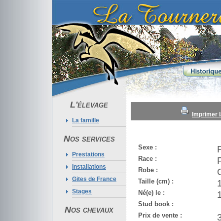
L'élevage
Imprimer l
La famille
Nos services
Sexe :
Prestations
Race :
Installations
Robe :
Gites de France
Taille (cm) :
Stages
Né(e) le :
Stud book :
Nos chevaux
Prix de vente :