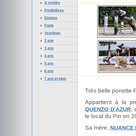
A vendre
Poulinières
Etalons
Foals
Yearlings
2 ans
3 ans
4 ans
5 ans
6 ans
7 ans et plus
Très belle ponette 
Appartient à la p
, 
QUENZO D'AZUR
le local du Pin en 2
Sa mère,
NUANCE 