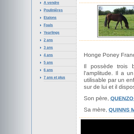
A vendre
Poulinières
Etalons
Foals
Yearlings
2 ans
3 ans
Honge Poney França
4 ans
5 ans
Il possède trois 
6 ans
l'amplitude. Il a u
7 ans et plus
utilisable par un en
sur de lui et il di
Son père,
QUENZO
Sa mère,
QUINNS 