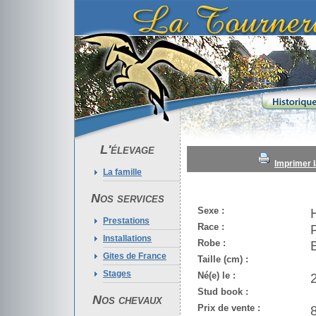
L'élevage
Imprimer l
La famille
Nos services
Sexe :
Prestations
Race :
Installations
Robe :
Gites de France
Taille (cm) :
Stages
Né(e) le :
Stud book :
Nos chevaux
Prix de vente :