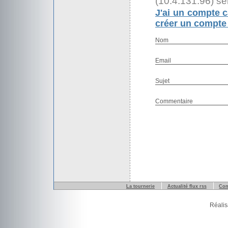
(10.4.131.96) se
J'ai un compte c
créer un compte 
Nom
Email
Sujet
Commentaire
La tournerie
Actualité flux rss
Con
Réalis