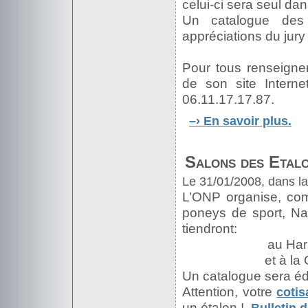
celui-ci sera seul dan
Un catalogue des 
appréciations du jury e
Pour tous renseignem
de son site Intern
06.11.17.17.87.
–›
En savoir plus.
Salons des Etalo
Le 31/01/2008, dans l
L’ONP organise, co
poneys de sport, Nat
tiendront:
au Ha
et à la
Un catalogue sera édi
Attention, votre
coti
un étalon !