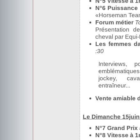
N°5 Vitesse à 
N°6 Puissance 
«Horseman Team
Forum métier
T
Présentation de
cheval par Equi
Les femmes dan
:30
Interviews,
emblématique
jockey, cavali
entraîneur...
Vente amiable 
Le Dimanche 15jui
N°7 Grand Prix
N°8 Vitesse à 