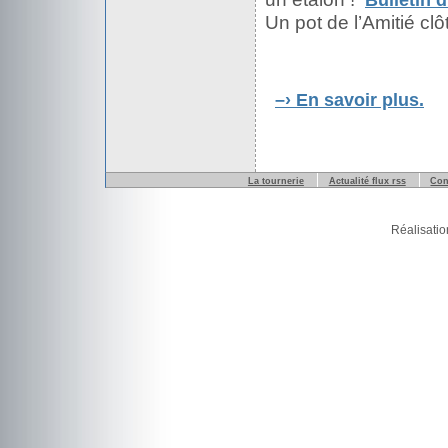
Bulletin d
Un pot de l’Amitié clô
–›
En savoir plus.
La tournerie
Actualité flux rss
Con
Réalisatio