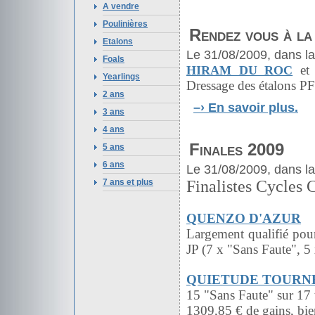
A vendre
Poulinières
Rendez vous à l
Etalons
Le 31/08/2009, dans l
Foals
e
HIRAM DU ROC
Yearlings
Dressage des étalons P
2 ans
–›
En savoir plus.
3 ans
4 ans
Finales 2009
5 ans
6 ans
Le 31/08/2009, dans l
7 ans et plus
Finalistes Cycles
QUENZO D'AZUR
Largement qualifié pou
JP (7 x "Sans Faute", 5 
QUIETUDE TOURN
15 "Sans Faute" sur 17 
1309,85 € de gains, bie