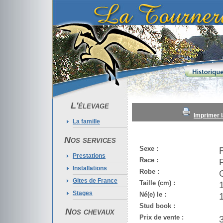
L'élevage
Imprimer l
La famille
Nos services
Sexe :
Prestations
Race :
Installations
Robe :
Gites de France
Taille (cm) :
Stages
Né(e) le :
Stud book :
Nos chevaux
Prix de vente :