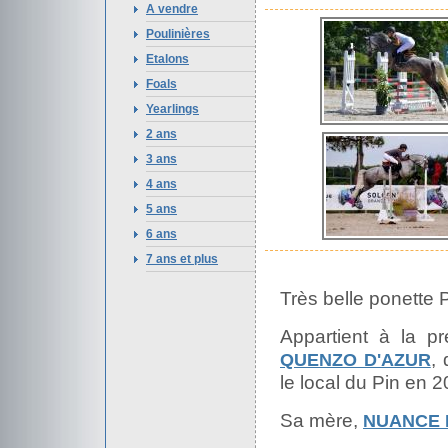
A vendre
Poulinières
Etalons
Foals
Yearlings
2 ans
3 ans
4 ans
5 ans
6 ans
7 ans et plus
Très belle ponette 
Appartient à la p
, 
QUENZO D'AZUR
le local du Pin en 2
Sa mère,
NUANCE 