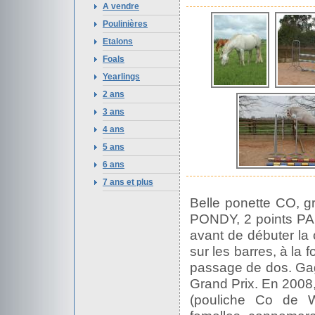
A vendre
Poulinières
Etalons
Foals
Yearlings
2 ans
3 ans
4 ans
5 ans
6 ans
7 ans et plus
Belle ponette CO, 
PONDY, 2 points PAC
avant de débuter la 
sur les barres, à la f
passage de dos. Gag
Grand Prix. En 2008
(pouliche Co de 