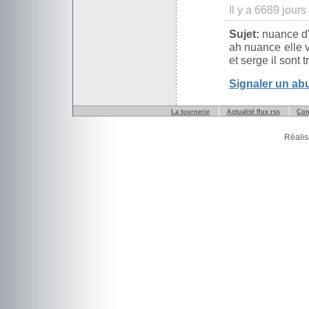
Il y a 6689 jours 
Sujet:
nuance d
ah nuance elle v
et serge il sont t
Signaler un ab
La tournerie
Actualité flux rss
Con
Réalis