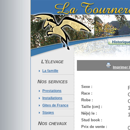
L'élevage
Imprimer l
La famille
Nos services
Sexe :
Prestations
Race :
Installations
Robe :
Gites de France
Taille (cm) :
Stages
Né(e) le :
Stud book :
Nos chevaux
Prix de vente :