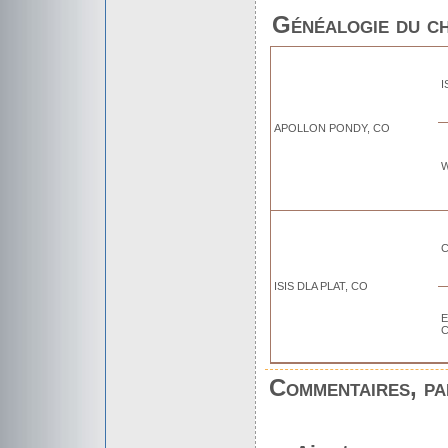
Généalogie du c
I
APOLLON PONDY, CO
W
C
ISIS DLA PLAT, CO
Commentaires, par