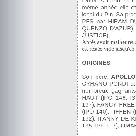
femelles connem
même année elle éta
local du Pin. Sa pr
PFS par HIRAM D
QUENZO D'AZUR), 
JUSTICE).
Après avoir malheur
est restée vide jusqu
ORIGINES
Son père,
APOLL
CYRANO PONDI et 
nombreux gagnant
HAUT (IPO 146, I
137), FANCY FREE
(IPO 140), IFFEN (
132), ITANNY DE 
135, IPD 117), OMA