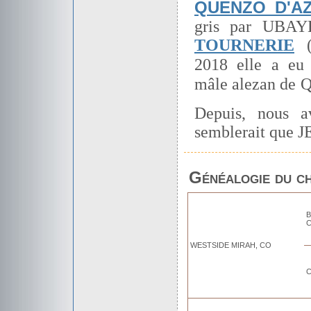
QUENZO D'A
gris par UBAY
TOURNERIE
(
2018
elle a eu
mâle alezan de
Q
Depuis, nous a
semblerait que J
Généalogie du c
C
WESTSIDE MIRAH, CO
C