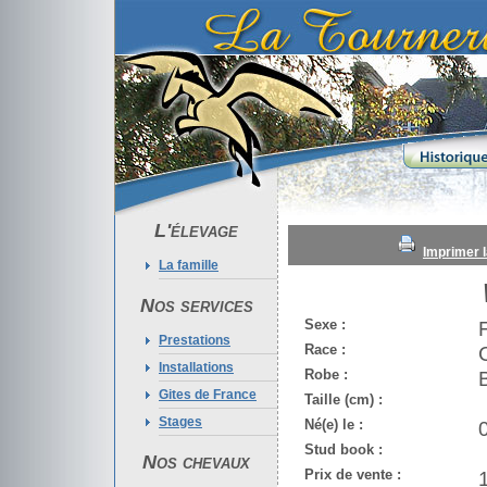
L'élevage
Imprimer l
La famille
Nos services
Sexe :
Prestations
Race :
Installations
Robe :
Gites de France
Taille (cm) :
Stages
Né(e) le :
Stud book :
Nos chevaux
Prix de vente :