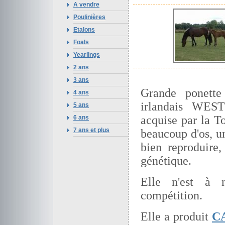
A vendre
Poulinières
Etalons
Foals
Yearlings
2 ans
3 ans
Grande ponette
4 ans
irlandais WES
5 ans
acquise par la T
6 ans
7 ans et plus
beaucoup d'os, un
bien reproduire
génétique.
Elle n'est à n
compétition.
Elle a produit
C